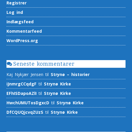
Registrer
Log ind
Indlægsfeed
Kommentarfeed
WordPress.org
Seneste kommentarer
Kaj Nykjær Jensen
til
Strynø – historier
iJnmrgCCqdgF
til
Strynø Kirke
EFhISDapoAZlI
til
Strynø Kirke
HwchUMUTosDgxcD
til
Strynø Kirke
DfCQUQjcvqZUzS
til
Strynø Kirke