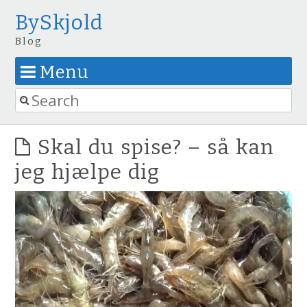
BySkjold
Blog
Menu
Skip to content
Search
Skal du spise? – så kan
jeg hjælpe dig