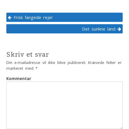
Post navigation
Frisk fangede rejer
Det sunkne land
Skriv et svar
Din e-mailadresse vil ikke blive publiceret.
Krævede felter er
markeret med
*
Kommentar