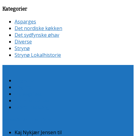
Kategorier
Asparges
Det nordiske køkken
Det sydfynske øhav
Diverse
Strynø
Strynø Lokalhistorie
Meta
Registrer
Log ind
Indlægsfeed
Kommentarfeed
WordPress.org
Seneste kommentarer
Kaj Nykjær Jensen
til
Strynø – historier