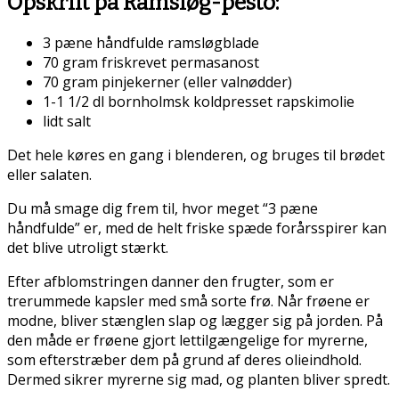
Opskrift på Ramsløg-pesto:
3 pæne håndfulde ramsløgblade
70 gram friskrevet permasanost
70 gram pinjekerner (eller valnødder)
1-1 1/2 dl bornholmsk koldpresset rapskimolie
lidt salt
Det hele køres en gang i blenderen, og bruges til brødet
eller salaten.
Du må smage dig frem til, hvor meget “3 pæne
håndfulde” er, med de helt friske spæde forårsspirer kan
det blive utroligt stærkt.
Efter afblomstringen danner den frugter, som er
trerummede kapsler med små sorte frø. Når frøene er
modne, bliver stænglen slap og lægger sig på jorden. På
den måde er frøene gjort lettilgængelige for myrerne,
som efterstræber dem på grund af deres olieindhold.
Dermed sikrer myrerne sig mad, og planten bliver spredt.