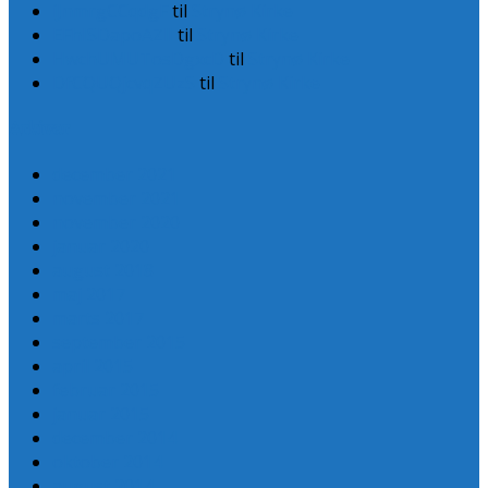
iJnmrgCCqdgF
til
Strynø Kirke
EFhISDapoAZlI
til
Strynø Kirke
HwchUMUTosDgxcD
til
Strynø Kirke
DfCQUQjcvqZUzS
til
Strynø Kirke
Arkiver
december 2021
november 2021
november 2020
januar 2020
august 2018
maj 2017
marts 2017
september 2015
april 2015
februar 2015
januar 2015
december 2014
oktober 2014
august 2014